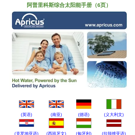
阿普里科斯综合太阳能手册（6页）
(
英语
)
(
南亚
)
(
德语
)
(
义大利文
)
(
克罗地亚语
)
(
西班牙文
)
(
匈牙利
)
(
拉脱维亚语
)