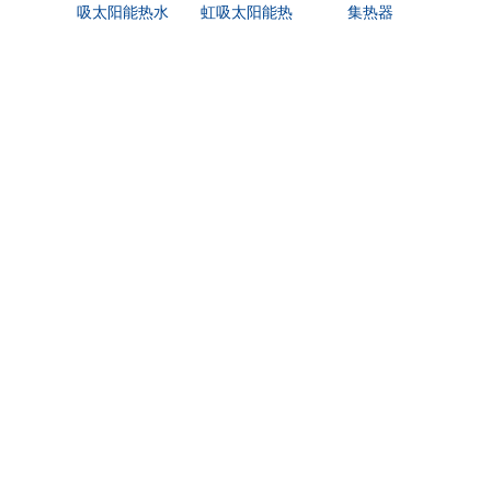
吸太阳能热水
虹吸太阳能热
集热器
集
器
水器
相关文章
内容为空！
快速链接
产品
咨询
姓名
*
意向产品