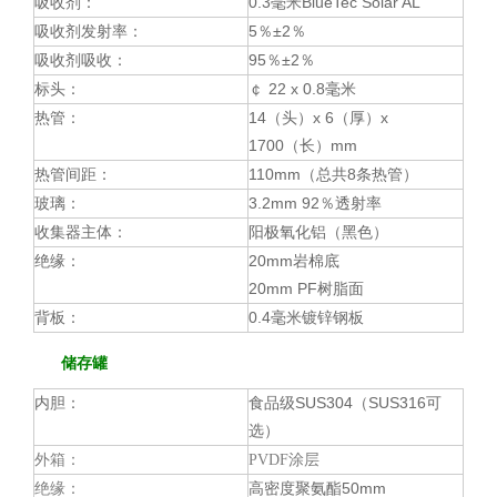
吸收剂：
0.3毫米BlueTec Solar AL
吸收剂发射率：
5％±2％
吸收剂吸收：
95％
±2％
标头：
￠ 22 x 0.8毫米
热管：
14（头）x 6（厚）x
1700（长）mm
热管间距：
110mm（总共8条热管）
玻璃：
3.2mm 92％透射率
收集器主体：
阳极氧化铝（黑色）
绝缘：
20mm岩棉底
20mm PF树脂面
背板：
0.4毫米
镀锌钢板
储存罐
内胆：
食品级SUS304（SUS316可
选）
外箱：
PVDF涂层
高密度聚氨酯50mm
绝缘：