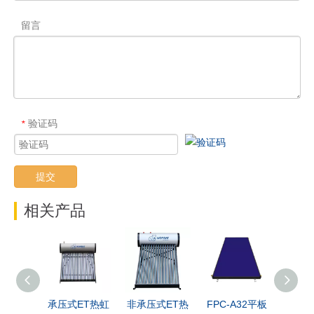
留言
验证码
*
提交
相关产品
承压式ET热虹
非承压式ET热
FPC-A32平板
FPC-